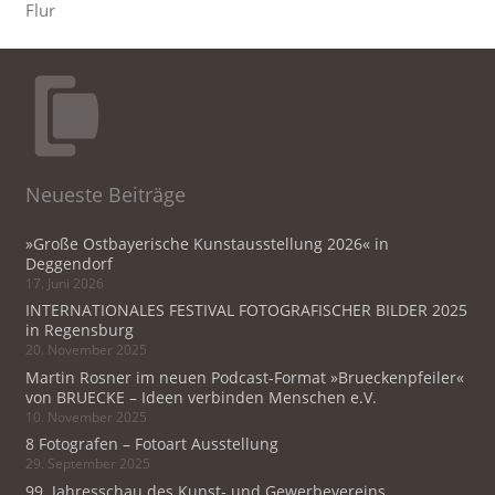
Flur
Neueste Beiträge
»Große Ostbayerische Kunstausstellung 2026« in
Deggendorf
17. Juni 2026
INTERNATIONALES FESTIVAL FOTOGRAFISCHER BILDER 2025
in Regensburg
20. November 2025
Martin Rosner im neuen Podcast-Format »Brueckenpfeiler«
von BRUECKE – Ideen verbinden Menschen e.V.
10. November 2025
8 Fotografen – Fotoart Ausstellung
29. September 2025
99. Jahresschau des Kunst- und Gewerbevereins