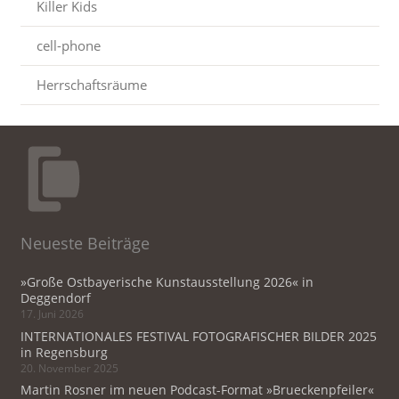
Killer Kids
cell-phone
Herrschaftsräume
Neueste Beiträge
»Große Ostbayerische Kunstausstellung 2026« in
Deggendorf
17. Juni 2026
INTERNATIONALES FESTIVAL FOTOGRAFISCHER BILDER 2025
in Regensburg
20. November 2025
Martin Rosner im neuen Podcast-Format »Brueckenpfeiler«