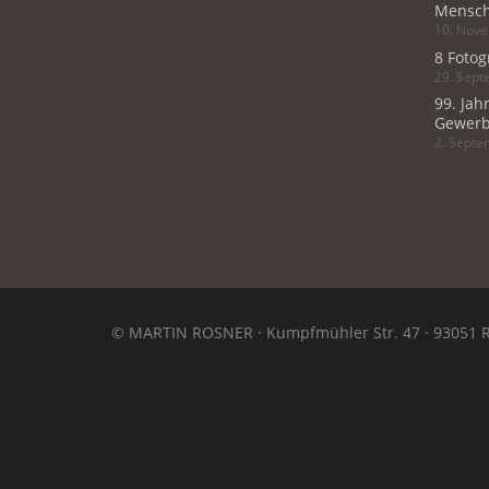
Mensch
10. Nov
8 Fotog
29. Sep
99. Jah
Gewerb
2. Sept
© MARTIN ROSNER · Kumpfmühler Str. 47 · 93051 