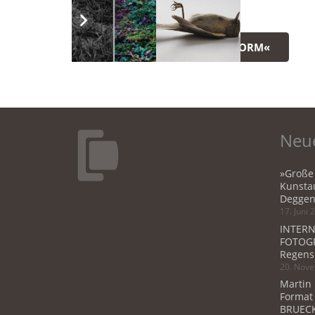
ZURÜCK ZU »LAND-FORM«
Neue
»Große
Kunstau
Deggen
17. Juni 
INTERN
FOTOGR
Regens
20. Nov
Martin
Format
BRUECK