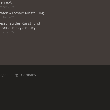
en e.V.
ember 2025
rafen – Fotoart Ausstellung
tember 2025
resschau des Kunst- und
evereins Regensburg
ember 2025
Regensburg · Germany