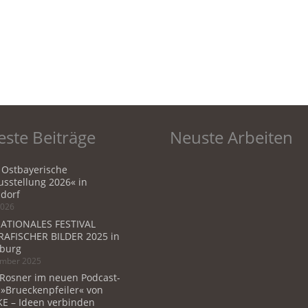
ste Beiträge
Neuste Arbeiten
 Ostbayerische
sstellung 2026« in
dorf
2026
ATIONALES FESTIVAL
AFISCHER BILDER 2025 in
burg
ember 2025
 Rosner im neuen Podcast-
 »Brueckenpfeiler« von
E – Ideen verbinden