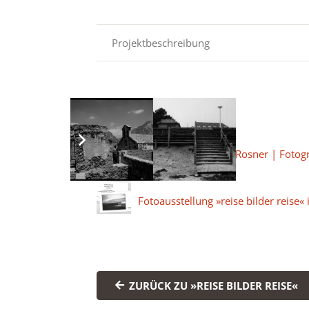
Projektbeschreibung
Verwandte Einträge
Ausstellung »Martin Rosner | Foto
Fotoausstellung »reise bilder reise«
ZURÜCK ZU »REISE BILDER REISE«