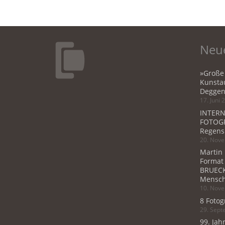
Neue
»Große
Kunstau
Deggen
17. Juni 
INTERN
FOTOGR
Regens
20. Nov
Martin
Format
BRUECK
Mensch
10. Nov
8 Fotog
29. Sep
99. Jah