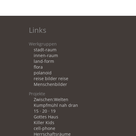
Links
Werkgruppen
stadt-raum
innen-raum
land-form
flora
polanoid
reise bilder reise
Menschenbilder
Projekte
Zwischen:Welten
Kumpfmühl nah dran
15 · 20 · 19
Gottes Haus
Killer Kids
cell-phone
Herrschaftsräume