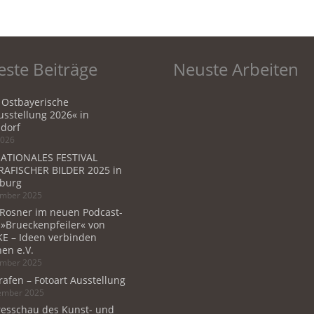
ste Beiträge
Neuste Arbeiten
 Ostbayerische
sstellung 2026« in
dorf
2026
ATIONALES FESTIVAL
AFISCHER BILDER 2025 in
burg
ember 2025
 Rosner im neuen Podcast-
 »Brueckenpfeiler« von
E – Ideen verbinden
en e.V.
ember 2025
rafen – Fotoart Ausstellung
tember 2025
resschau des Kunst- und