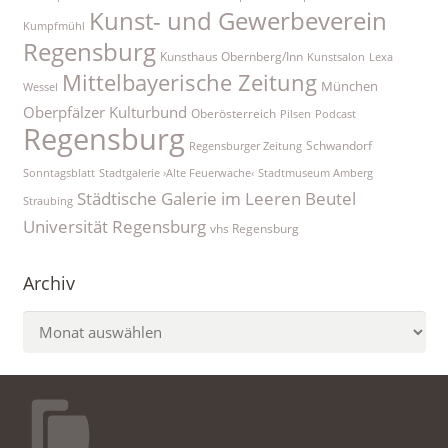
Kunst- und Gewerbeverein
Kumpfmühl
Regensburg
Kunsthaus Obernberg/Inn
Kunstsalon
Lexa
Mittelbayerische Zeitung
München
Wessel
Oberpfälzer Kulturbund
Oberösterreich
Pilsen
Podcast
Regensburg
Schwandorf
Regensburger Zeitung
Sonntagsblatt
Stadtgalerie ›Alte Feuerwache‹
Stadtmuseum Amberg
Städtische Galerie im Leeren Beutel
Straubing
Universität Regensburg
vhs Regensburg
Archiv
Archiv