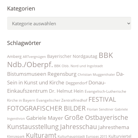
Kategorien
Kategorien
Schlagwörter
BBK
Bayerischer Nordgautag
Amberg
ARTvergnügen
Ndb./Oberpf.
BBK Obb. Nord und Ingolstadt
Bistumsmuseen Regensburg
Da-
Christian Muggenthaler
Sein in Kunst und Kirche
Donau-
Deggendorf
Einkaufszentrum
Dr. Helmut Hein
Evangelisch-Lutherische
FESTIVAL
Kirche in Bayern
Evangelischer Zentralfriedhof
FOTOGRAFISCHER BILDER
Florian Sendtner
Gabriele
Große Ostbayerische
Gabriele Mayer
Ingenthron
Kunstausstellung
Jahresschau
Jahresthema
Kulturamt
Kulturviertel
Klenzepark
Kulturhauptstadt Europas 2015