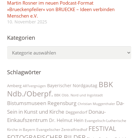
Martin Rosner im neuen Podcast-Format
»Brueckenpfeiler« von BRUECKE – Ideen verbinden
Menschen e.V.
10. November 2025
Kategorien
Kategorien
Schlagwörter
BBK
Bayerischer Nordgautag
Amberg
ARTvergnügen
Ndb./Oberpf.
BBK Obb. Nord und Ingolstadt
Bistumsmuseen Regensburg
Da-
Christian Muggenthaler
Sein in Kunst und Kirche
Donau-
Deggendorf
Einkaufszentrum
Dr. Helmut Hein
Evangelisch-Lutherische
FESTIVAL
Kirche in Bayern
Evangelischer Zentralfriedhof
FOTOGRAFISCHER BILDER