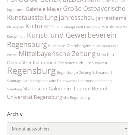
Florian Sendtner
Gabriele
Große Ostbayerische
Gabriele Mayer
Ingenthron
Kunstausstellung
Jahresschau
Jahresthema
Kulturamt
Kulturviertel
Klenzepark
Kulturhauptstadt Europas 2015
Kunst- und Gewerbeverein
Kumpfmühl
Regensburg
Kunsthaus Obernberg/Inn
Kunstsalon
Lexa
Mittelbayerische Zeitung
München
Wessel
Oberpfälzer Kulturbund
Oberösterreich
Pilsen
Podcast
Regensburg
Schwandorf
Regensburger Zeitung
Sonntagsblatt
Stadtgalerie ›Alte Feuerwache‹
Stadtmuseum Amberg
Städtische Galerie im Leeren Beutel
Straubing
Universität Regensburg
vhs Regensburg
Archiv
Archiv