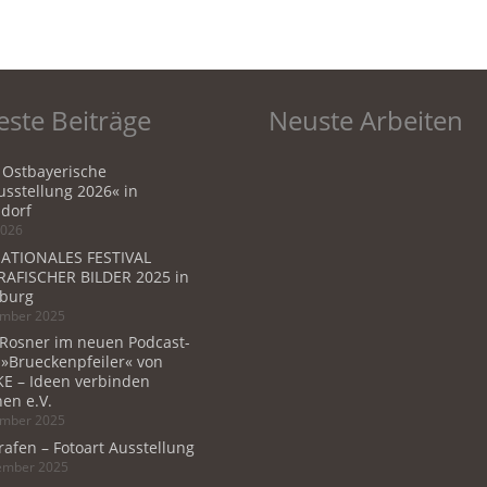
ste Beiträge
Neuste Arbeiten
 Ostbayerische
sstellung 2026« in
dorf
2026
ATIONALES FESTIVAL
AFISCHER BILDER 2025 in
burg
ember 2025
 Rosner im neuen Podcast-
 »Brueckenpfeiler« von
E – Ideen verbinden
en e.V.
ember 2025
rafen – Fotoart Ausstellung
tember 2025