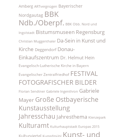
Bayerischer
Amberg
ARTvergnügen
BBK
Nordgautag
Ndb./Oberpf.
BBK Obb. Nord und
Bistumsmuseen Regensburg
Ingolstadt
Da-Sein in Kunst und
Christian Muggenthaler
Kirche
Donau-
Deggendorf
Einkaufszentrum
Dr. Helmut Hein
Evangelisch-Lutherische Kirche in Bayern
FESTIVAL
Evangelischer Zentralfriedhof
FOTOGRAFISCHER BILDER
Gabriele
Florian Sendtner
Gabriele Ingenthron
Große Ostbayerische
Mayer
Kunstausstellung
Jahresschau
Jahresthema
Klenzepark
Kulturamt
Kulturhauptstadt Europas 2015
Kunst- und
Kulturviertel
Kumpfmühl