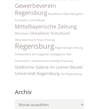
Gewerbeverein
Regensburg
Kunsthaus Obernberg/Inn
Kunstsalon
Lexa Wessel
Mittelbayerische Zeitung
Oberpfälzer Kulturbund
München
Oberösterreich
Pilsen
Podcast
Regensburg
Regensburger Zeitung
Schwandorf
Sonntagsblatt
Stadtgalerie ›Alte
Feuerwache‹
Stadtmuseum Amberg
Straubing
Städtische Galerie im Leeren Beutel
Universität Regensburg
vhs Regensburg
Archiv
Archiv