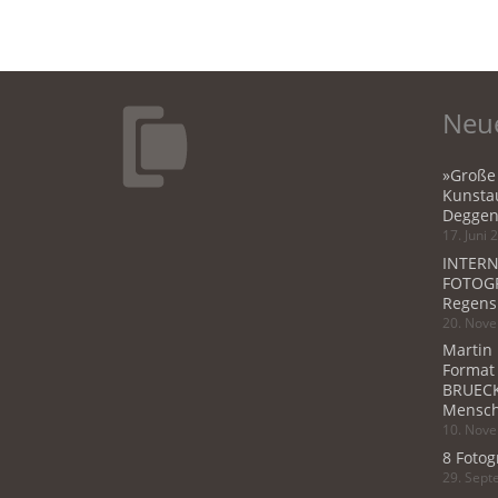
Neue
»Große
Kunstau
Deggen
17. Juni 
INTERN
FOTOGR
Regens
20. Nov
Martin
Format
BRUECK
Mensch
10. Nov
8 Fotog
29. Sep