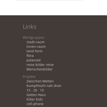
Links
Werkgruppen
stadt-raum
innen-raum
land-form
flora
polanoid
reise bilder reise
Menschenbilder
Projekte
Zwischen:Welten
Kumpfmühl nah dran
15 · 20 · 19
Gottes Haus
Killer Kids
cell-phone