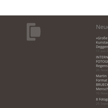
Neue
»Große
Kunstau
Deggen
17. Juni 
INTERN
FOTOGR
Regens
20. Nov
Martin
Format
BRUECK
Mensch
10. Nov
8 Fotog
29. Sep