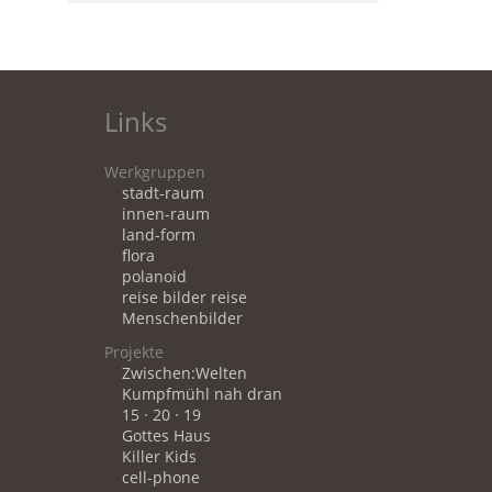
Links
Werkgruppen
stadt-raum
innen-raum
land-form
flora
polanoid
reise bilder reise
Menschenbilder
Projekte
Zwischen:Welten
Kumpfmühl nah dran
15 · 20 · 19
Gottes Haus
Killer Kids
cell-phone