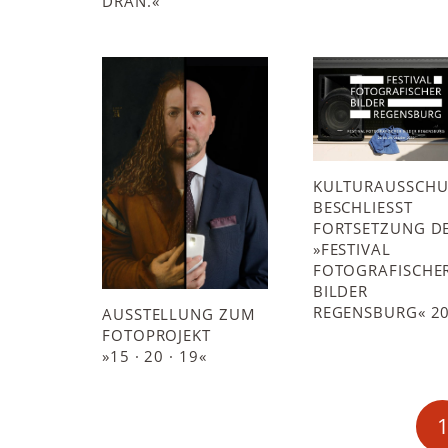
DRAN.«
KULTURAUSSCHU
BESCHLIESST F
ORTSETZUNG DES
FESTIVAL F
OTOGRAFISCHER 
ILDER R
EGENSBURG« 20
AUSSTELLUNG ZUM
FOTOPROJEKT
»15 · 20 · 19«