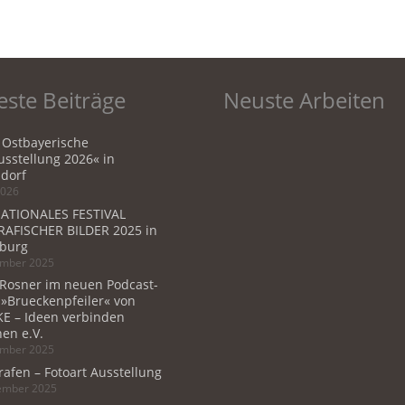
ste Beiträge
Neuste Arbeiten
 Ostbayerische
sstellung 2026« in
dorf
2026
ATIONALES FESTIVAL
AFISCHER BILDER 2025 in
burg
ember 2025
 Rosner im neuen Podcast-
 »Brueckenpfeiler« von
E – Ideen verbinden
en e.V.
ember 2025
rafen – Fotoart Ausstellung
tember 2025