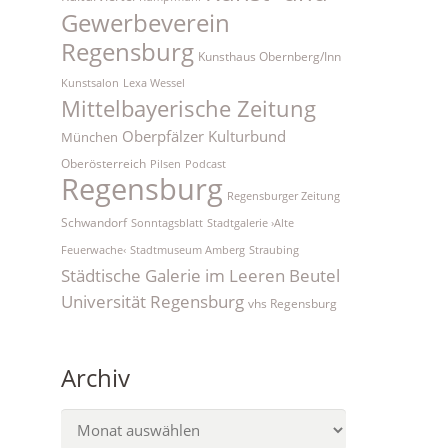
Gewerbeverein
Regensburg
Kunsthaus Obernberg/Inn
Kunstsalon
Lexa Wessel
Mittelbayerische Zeitung
Oberpfälzer Kulturbund
München
Oberösterreich
Pilsen
Podcast
Regensburg
Regensburger Zeitung
Schwandorf
Sonntagsblatt
Stadtgalerie ›Alte
Feuerwache‹
Stadtmuseum Amberg
Straubing
Städtische Galerie im Leeren Beutel
Universität Regensburg
vhs Regensburg
Archiv
Archiv