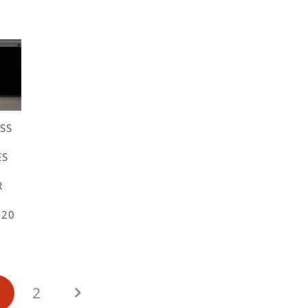
SS
 »
B
20
1
2