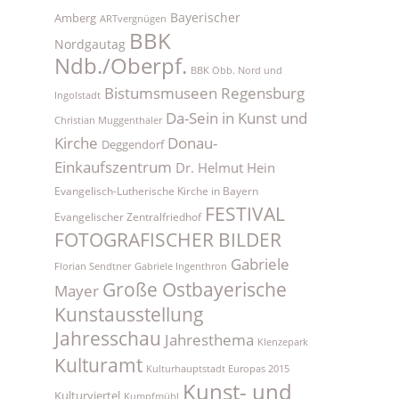
Bayerischer
Amberg
ARTvergnügen
BBK
Nordgautag
Ndb./Oberpf.
BBK Obb. Nord und
Bistumsmuseen Regensburg
Ingolstadt
Da-Sein in Kunst und
Christian Muggenthaler
Kirche
Donau-
Deggendorf
Einkaufszentrum
Dr. Helmut Hein
Evangelisch-Lutherische Kirche in Bayern
FESTIVAL
Evangelischer Zentralfriedhof
FOTOGRAFISCHER BILDER
Gabriele
Florian Sendtner
Gabriele Ingenthron
Große Ostbayerische
Mayer
Kunstausstellung
Jahresschau
Jahresthema
Klenzepark
Kulturamt
Kulturhauptstadt Europas 2015
Kunst- und
Kulturviertel
Kumpfmühl