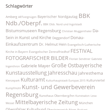
Schlagwörter
BBK
Bayerischer Nordgautag
Amberg
ARTvergnügen
Ndb./Oberpf.
BBK Obb. Nord und Ingolstadt
Bistumsmuseen Regensburg
Da-
Christian Muggenthaler
Sein in Kunst und Kirche
Donau-
Deggendorf
Einkaufszentrum
Dr. Helmut Hein
Evangelisch-Lutherische
FESTIVAL
Kirche in Bayern
Evangelischer Zentralfriedhof
FOTOGRAFISCHER BILDER
Florian Sendtner
Gabriele
Große Ostbayerische
Gabriele Mayer
Ingenthron
Kunstausstellung
Jahresschau
Jahresthema
Kulturamt
Kulturviertel
Klenzepark
Kulturhauptstadt Europas 2015
Kunst- und Gewerbeverein
Kumpfmühl
Regensburg
Kunsthaus Obernberg/Inn
Kunstsalon
Lexa
Mittelbayerische Zeitung
München
Wessel
Oberpfälzer Kulturbund
Oberösterreich
Pilsen
Podcast