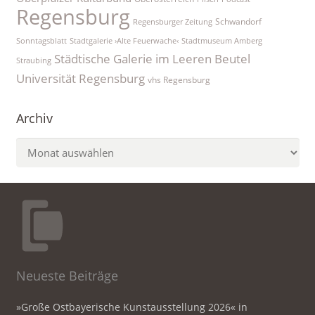
Regensburg
Schwandorf
Regensburger Zeitung
Sonntagsblatt
Stadtgalerie ›Alte Feuerwache‹
Stadtmuseum Amberg
Städtische Galerie im Leeren Beutel
Straubing
Universität Regensburg
vhs Regensburg
Archiv
Archiv
Neueste Beiträge
»Große Ostbayerische Kunstausstellung 2026« in