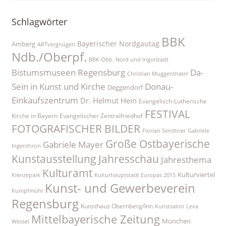
Schlagwörter
BBK
Bayerischer Nordgautag
Amberg
ARTvergnügen
Ndb./Oberpf.
BBK Obb. Nord und Ingolstadt
Bistumsmuseen Regensburg
Da-
Christian Muggenthaler
Sein in Kunst und Kirche
Donau-
Deggendorf
Einkaufszentrum
Dr. Helmut Hein
Evangelisch-Lutherische
FESTIVAL
Kirche in Bayern
Evangelischer Zentralfriedhof
FOTOGRAFISCHER BILDER
Florian Sendtner
Gabriele
Große Ostbayerische
Gabriele Mayer
Ingenthron
Kunstausstellung
Jahresschau
Jahresthema
Kulturamt
Kulturviertel
Klenzepark
Kulturhauptstadt Europas 2015
Kunst- und Gewerbeverein
Kumpfmühl
Regensburg
Kunsthaus Obernberg/Inn
Kunstsalon
Lexa
Mittelbayerische Zeitung
München
Wessel