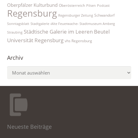
Oberpfälzer Kulturbund
Oberösterreich
Pilsen
Podcast
Regensburg
Schwandorf
Regensburger Zeitung
Sonntagsblatt
Stadtgalerie ›Alte Feuerwache‹
Stadtmuseum Amberg
Städtische Galerie im Leeren Beutel
Straubing
Universität Regensburg
vhs Regensburg
Archiv
Archiv
Neueste Beiträge