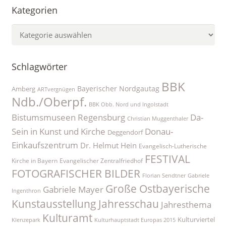
Kategorien
Kategorien
Schlagwörter
BBK
Bayerischer Nordgautag
Amberg
ARTvergnügen
Ndb./Oberpf.
BBK Obb. Nord und Ingolstadt
Bistumsmuseen Regensburg
Da-
Christian Muggenthaler
Sein in Kunst und Kirche
Donau-
Deggendorf
Einkaufszentrum
Dr. Helmut Hein
Evangelisch-Lutherische
FESTIVAL
Kirche in Bayern
Evangelischer Zentralfriedhof
FOTOGRAFISCHER BILDER
Florian Sendtner
Gabriele
Große Ostbayerische
Gabriele Mayer
Ingenthron
Kunstausstellung
Jahresschau
Jahresthema
Kulturamt
Kulturviertel
Klenzepark
Kulturhauptstadt Europas 2015