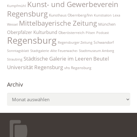
Kunst- und Gewerbeverein
Kumpfmühl
Regensburg
Kunsthaus Obernberg/Inn
Kunstsalon
Lexa
Mittelbayerische Zeitung
München
Wessel
Oberpfälzer Kulturbund
Oberösterreich
Pilsen
Podcast
Regensburg
Schwandorf
Regensburger Zeitung
Sonntagsblatt
Stadtgalerie ›Alte Feuerwache‹
Stadtmuseum Amberg
Städtische Galerie im Leeren Beutel
Straubing
Universität Regensburg
vhs Regensburg
Archiv
Archiv