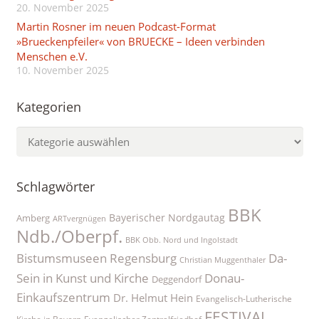
20. November 2025
Martin Rosner im neuen Podcast-Format
»Brueckenpfeiler« von BRUECKE – Ideen verbinden
Menschen e.V.
10. November 2025
Kategorien
Kategorien
Schlagwörter
BBK
Bayerischer Nordgautag
Amberg
ARTvergnügen
Ndb./Oberpf.
BBK Obb. Nord und Ingolstadt
Bistumsmuseen Regensburg
Da-
Christian Muggenthaler
Sein in Kunst und Kirche
Donau-
Deggendorf
Einkaufszentrum
Dr. Helmut Hein
Evangelisch-Lutherische
FESTIVAL