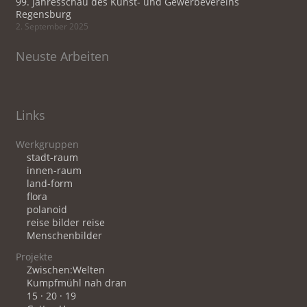
99. Jahresschau des Kunst- und Gewerbevereins
Regensburg
2. September 2025
Neuste Arbeiten
Links
Werkgruppen
stadt-raum
innen-raum
land-form
flora
polanoid
reise bilder reise
Menschenbilder
Projekte
Zwischen:Welten
Kumpfmühl nah dran
15 · 20 · 19