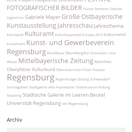
Kirche in Bayern
Evangelischer Zentralfriedhof
FOTOGRAFISCHER BILDER
Florian Sendtner
Gabriele
Große Ostbayerische
Gabriele Mayer
Ingenthron
Kunstausstellung
Jahresschau
Jahresthema
Kulturamt
Kulturviertel
Klenzepark
Kulturhauptstadt Europas 2015
Kunst- und Gewerbeverein
Kumpfmühl
Regensburg
Kunsthaus Obernberg/Inn
Kunstsalon
Lexa
Mittelbayerische Zeitung
München
Wessel
Oberpfälzer Kulturbund
Oberösterreich
Pilsen
Podcast
Regensburg
Schwandorf
Regensburger Zeitung
Sonntagsblatt
Stadtgalerie ›Alte Feuerwache‹
Stadtmuseum Amberg
Städtische Galerie im Leeren Beutel
Straubing
Universität Regensburg
vhs Regensburg
Archiv
Archiv