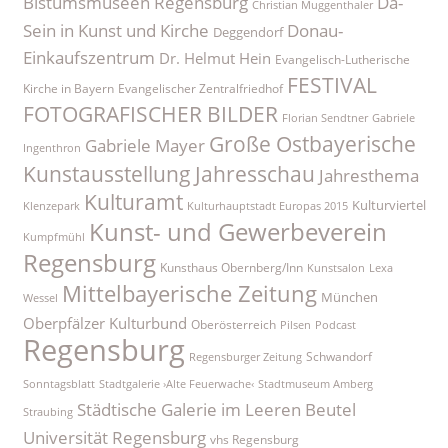
Bistumsmuseen Regensburg
Da-
Christian Muggenthaler
Sein in Kunst und Kirche
Donau-
Deggendorf
Einkaufszentrum
Dr. Helmut Hein
Evangelisch-Lutherische
FESTIVAL
Kirche in Bayern
Evangelischer Zentralfriedhof
FOTOGRAFISCHER BILDER
Florian Sendtner
Gabriele
Große Ostbayerische
Gabriele Mayer
Ingenthron
Kunstausstellung
Jahresschau
Jahresthema
Kulturamt
Kulturviertel
Klenzepark
Kulturhauptstadt Europas 2015
Kunst- und Gewerbeverein
Kumpfmühl
Regensburg
Kunsthaus Obernberg/Inn
Kunstsalon
Lexa
Mittelbayerische Zeitung
München
Wessel
Oberpfälzer Kulturbund
Oberösterreich
Pilsen
Podcast
Regensburg
Schwandorf
Regensburger Zeitung
Sonntagsblatt
Stadtgalerie ›Alte Feuerwache‹
Stadtmuseum Amberg
Städtische Galerie im Leeren Beutel
Straubing
Universität Regensburg
vhs Regensburg