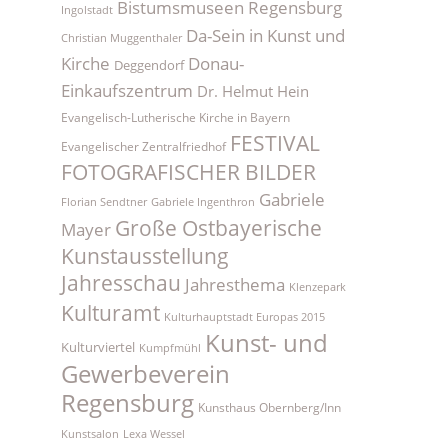
Bistumsmuseen Regensburg
Ingolstadt
Da-Sein in Kunst und
Christian Muggenthaler
Kirche
Donau-
Deggendorf
Einkaufszentrum
Dr. Helmut Hein
Evangelisch-Lutherische Kirche in Bayern
FESTIVAL
Evangelischer Zentralfriedhof
FOTOGRAFISCHER BILDER
Gabriele
Florian Sendtner
Gabriele Ingenthron
Große Ostbayerische
Mayer
Kunstausstellung
Jahresschau
Jahresthema
Klenzepark
Kulturamt
Kulturhauptstadt Europas 2015
Kunst- und
Kulturviertel
Kumpfmühl
Gewerbeverein
Regensburg
Kunsthaus Obernberg/Inn
Kunstsalon
Lexa Wessel