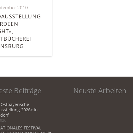
ptember 2010
OAUSSTELLUNG
ERDEEN
GHT«,
TBÜCHEREI
ENSBURG
ste Beiträge
Neuste Arbeiten
 Ostbayerische
sstellung 2026« in
dorf
2026
ATIONALES FESTIVAL