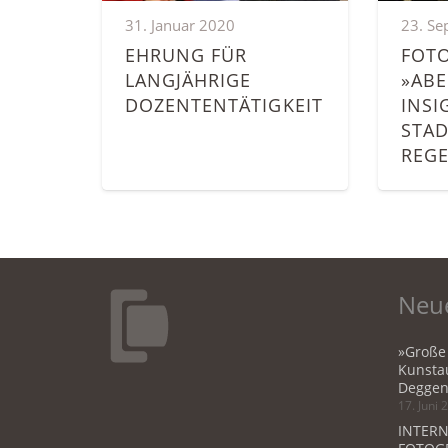
31. Januar 2020
23. Se
EHRUNG FÜR
FOT
LANGJÄHRIGE
»AB
DOZENTEN­TÄTIGKEIT
INSI
STAD
REG
Neue
»Große
Kunstau
Deggen
17. Juni 
INTERN