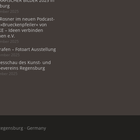
AFISCHER BILDER 2025 in
burg
ember 2025
 Rosner im neuen Podcast-
 »Brueckenpfeiler« von
E – Ideen verbinden
en e.V.
ember 2025
rafen – Fotoart Ausstellung
tember 2025
resschau des Kunst- und
evereins Regensburg
ember 2025
Regensburg · Germany