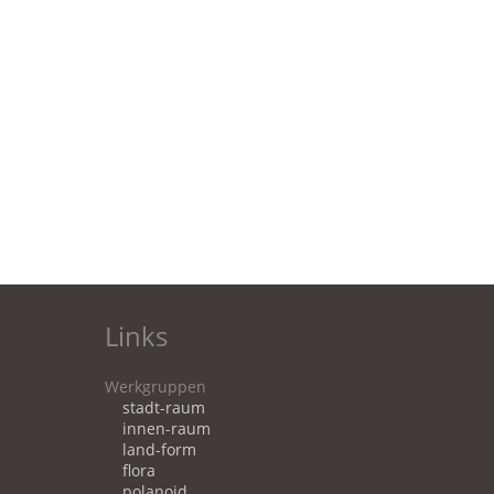
Links
Werkgruppen
stadt-raum
innen-raum
land-form
flora
polanoid