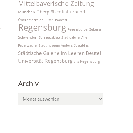
Mittelbayerische Zeitung
Oberpfälzer Kulturbund
München
Oberösterreich
Pilsen
Podcast
Regensburg
Regensburger Zeitung
Schwandorf
Sonntagsblatt
Stadtgalerie ›Alte
Feuerwache‹
Stadtmuseum Amberg
Straubing
Städtische Galerie im Leeren Beutel
Universität Regensburg
vhs Regensburg
Archiv
Archiv