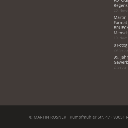
FOTOGR
Regens
20. Nov
Martin
Format
BRUECK
Mensch
10. Nov
8 Fotog
29. Sep
99. Jah
Gewerb
2. Sept
© MARTIN ROSNER · Kumpfmühler Str. 47 · 93051 