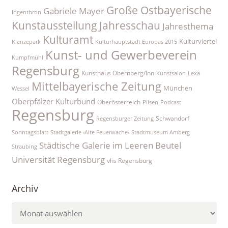
Große Ostbayerische
Gabriele Mayer
Ingenthron
Kunstausstellung
Jahresschau
Jahresthema
Kulturamt
Kulturviertel
Klenzepark
Kulturhauptstadt Europas 2015
Kunst- und Gewerbeverein
Kumpfmühl
Regensburg
Kunsthaus Obernberg/Inn
Kunstsalon
Lexa
Mittelbayerische Zeitung
München
Wessel
Oberpfälzer Kulturbund
Oberösterreich
Pilsen
Podcast
Regensburg
Schwandorf
Regensburger Zeitung
Sonntagsblatt
Stadtgalerie ›Alte Feuerwache‹
Stadtmuseum Amberg
Städtische Galerie im Leeren Beutel
Straubing
Universität Regensburg
vhs Regensburg
Archiv
Archiv