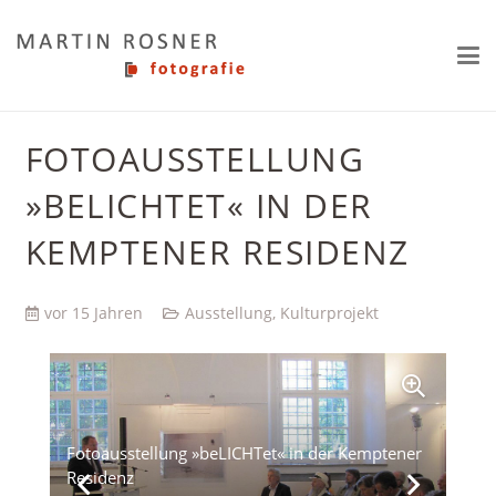
FOTOAUSSTELLUNG
»BELICHTET« IN DER
KEMPTENER RESIDENZ
vor 15 Jahren
Ausstellung
,
Kulturprojekt
Fotoausstellung »beLICHTet« in der Kemptener
Residenz