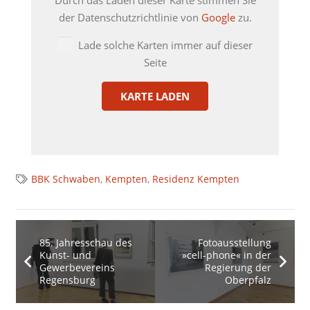
Durch das Laden dieser Karte stimmen Sie
der Datenschutzrichtlinie von
Google
zu.
Lade solche Karten immer auf dieser
Seite
KARTE LADEN
BBK Schwaben
,
Kempten
,
Residenz Kempten
85. Jahresschau des
Fotoausstellung
Kunst- und
»cell-phone« in der
Gewerbevereins
Regierung der
Regensburg
Oberpfalz