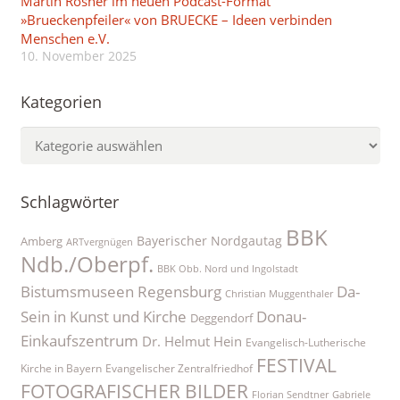
Martin Rosner im neuen Podcast-Format
»Brueckenpfeiler« von BRUECKE – Ideen verbinden
Menschen e.V.
10. November 2025
Kategorien
Kategorien
Schlagwörter
BBK
Bayerischer Nordgautag
Amberg
ARTvergnügen
Ndb./Oberpf.
BBK Obb. Nord und Ingolstadt
Bistumsmuseen Regensburg
Da-
Christian Muggenthaler
Sein in Kunst und Kirche
Donau-
Deggendorf
Einkaufszentrum
Dr. Helmut Hein
Evangelisch-Lutherische
FESTIVAL
Kirche in Bayern
Evangelischer Zentralfriedhof
FOTOGRAFISCHER BILDER
Florian Sendtner
Gabriele