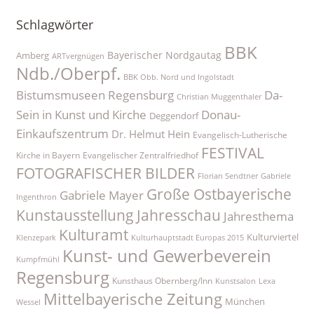
Schlagwörter
BBK
Bayerischer Nordgautag
Amberg
ARTvergnügen
Ndb./Oberpf.
BBK Obb. Nord und Ingolstadt
Bistumsmuseen Regensburg
Da-
Christian Muggenthaler
Sein in Kunst und Kirche
Donau-
Deggendorf
Einkaufszentrum
Dr. Helmut Hein
Evangelisch-Lutherische
FESTIVAL
Kirche in Bayern
Evangelischer Zentralfriedhof
FOTOGRAFISCHER BILDER
Florian Sendtner
Gabriele
Große Ostbayerische
Gabriele Mayer
Ingenthron
Kunstausstellung
Jahresschau
Jahresthema
Kulturamt
Kulturviertel
Klenzepark
Kulturhauptstadt Europas 2015
Kunst- und Gewerbeverein
Kumpfmühl
Regensburg
Kunsthaus Obernberg/Inn
Kunstsalon
Lexa
Mittelbayerische Zeitung
München
Wessel