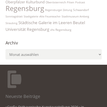
Oberpfälzer Kulturbund
Oberösterreich
Pilsen
Podcast
Regensburg
Schwandorf
Regensburger Zeitung
Sonntagsblatt
Stadtgalerie ›Alte Feuerwache‹
Stadtmuseum Amberg
Städtische Galerie im Leeren Beutel
Straubing
Universität Regensburg
vhs Regensburg
Archiv
Archiv
Neueste Beiträge
»Große Ostbayerische Kunstausstellung 2026« in