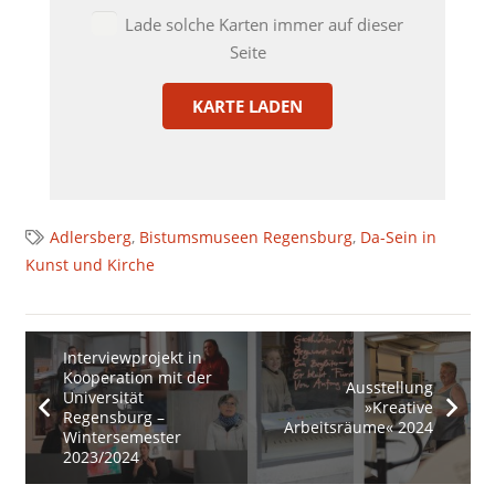
Lade solche Karten immer auf dieser
Seite
KARTE LADEN
Adlersberg
,
Bistumsmuseen Regensburg
,
Da-Sein in
Kunst und Kirche
Interviewprojekt in
Kooperation mit der
Ausstellung
Universität
»Kreative
Regensburg –
Arbeitsräume« 2024
Wintersemester
2023/2024