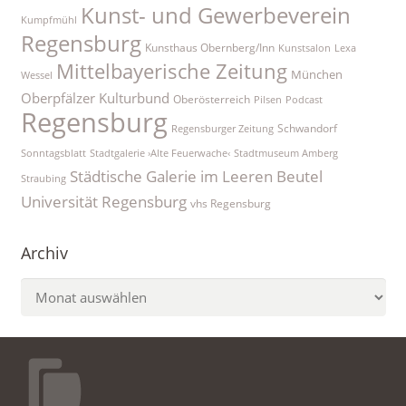
Kunst- und Gewerbeverein
Kumpfmühl
Regensburg
Kunsthaus Obernberg/Inn
Kunstsalon
Lexa
Mittelbayerische Zeitung
München
Wessel
Oberpfälzer Kulturbund
Oberösterreich
Pilsen
Podcast
Regensburg
Schwandorf
Regensburger Zeitung
Sonntagsblatt
Stadtgalerie ›Alte Feuerwache‹
Stadtmuseum Amberg
Städtische Galerie im Leeren Beutel
Straubing
Universität Regensburg
vhs Regensburg
Archiv
Archiv