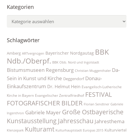
Kategorien
Kategorien
Schlagwörter
BBK
Bayerischer Nordgautag
Amberg
ARTvergnügen
Ndb./Oberpf.
BBK Obb. Nord und Ingolstadt
Bistumsmuseen Regensburg
Da-
Christian Muggenthaler
Sein in Kunst und Kirche
Donau-
Deggendorf
Einkaufszentrum
Dr. Helmut Hein
Evangelisch-Lutherische
FESTIVAL
Kirche in Bayern
Evangelischer Zentralfriedhof
FOTOGRAFISCHER BILDER
Florian Sendtner
Gabriele
Große Ostbayerische
Gabriele Mayer
Ingenthron
Kunstausstellung
Jahresschau
Jahresthema
Kulturamt
Kulturviertel
Klenzepark
Kulturhauptstadt Europas 2015