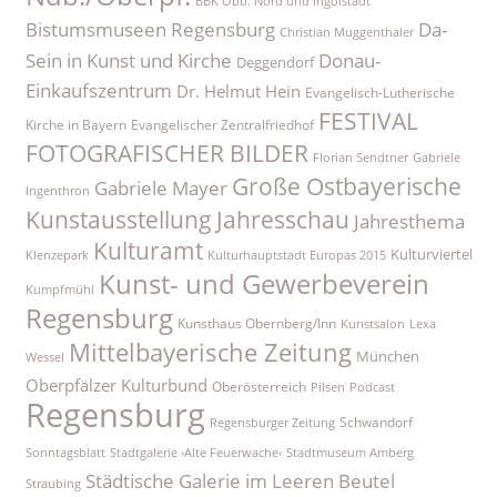
BBK Obb. Nord und Ingolstadt
Bistumsmuseen Regensburg
Da-
Christian Muggenthaler
Sein in Kunst und Kirche
Donau-
Deggendorf
Einkaufszentrum
Dr. Helmut Hein
Evangelisch-Lutherische
FESTIVAL
Kirche in Bayern
Evangelischer Zentralfriedhof
FOTOGRAFISCHER BILDER
Florian Sendtner
Gabriele
Große Ostbayerische
Gabriele Mayer
Ingenthron
Kunstausstellung
Jahresschau
Jahresthema
Kulturamt
Kulturviertel
Klenzepark
Kulturhauptstadt Europas 2015
Kunst- und Gewerbeverein
Kumpfmühl
Regensburg
Kunsthaus Obernberg/Inn
Kunstsalon
Lexa
Mittelbayerische Zeitung
München
Wessel
Oberpfälzer Kulturbund
Oberösterreich
Pilsen
Podcast
Regensburg
Schwandorf
Regensburger Zeitung
Sonntagsblatt
Stadtgalerie ›Alte Feuerwache‹
Stadtmuseum Amberg
Städtische Galerie im Leeren Beutel
Straubing