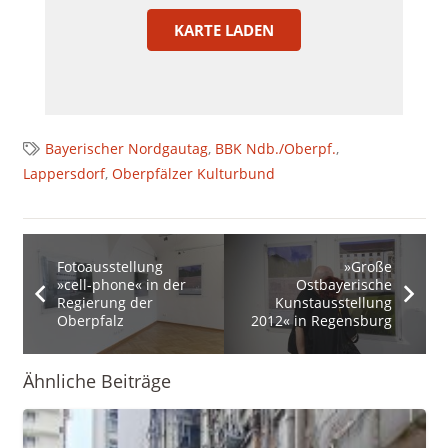
KARTE LADEN
Bayerischer Nordgautag
,
BBK Ndb./Oberpf.
,
Lappersdorf
,
Oberpfälzer Kulturbund
Fotoausstellung
»Große
»cell-phone« in der
Ostbayerische
Regierung der
Kunstausstellung
Oberpfalz
2012« in Regensburg
Ähnliche Beiträge